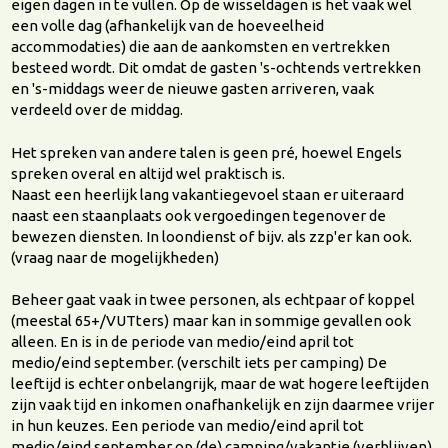
eigen dagen in te vullen. Op de wisseldagen is het vaak wel
een volle dag (afhankelijk van de hoeveelheid
accommodaties) die aan de aankomsten en vertrekken
besteed wordt. Dit omdat de gasten 's-ochtends vertrekken
en 's-middags weer de nieuwe gasten arriveren, vaak
verdeeld over de middag.
Het spreken van andere talen is geen pré, hoewel Engels
spreken overal en altijd wel praktisch is.
Naast een heerlijk lang vakantiegevoel staan er uiteraard
naast een staanplaats ook vergoedingen tegenover de
bewezen diensten. In loondienst of bijv. als zzp'er kan ook.
(vraag naar de mogelijkheden)
Beheer gaat vaak in twee personen, als echtpaar of koppel
(meestal 65+/VUTters) maar kan in sommige gevallen ook
alleen. En is in de periode van medio/eind april tot
medio/eind september. (verschilt iets per camping) De
leeftijd is echter onbelangrijk, maar de wat hogere leeftijden
zijn vaak tijd en inkomen onafhankelijk en zijn daarmee vrijer
in hun keuzes. Een periode van medio/eind april tot
medio/eind september op (de) camping/vakantie (verblijven)