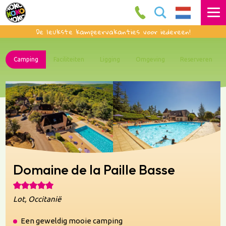
De leukste kampeervakanties voor iedereen!
Camping
Faciliteiten
Ligging
Omgeving
Reserveren
Domaine de la Paille Basse
Lot, Occitanië
Een geweldig mooie camping